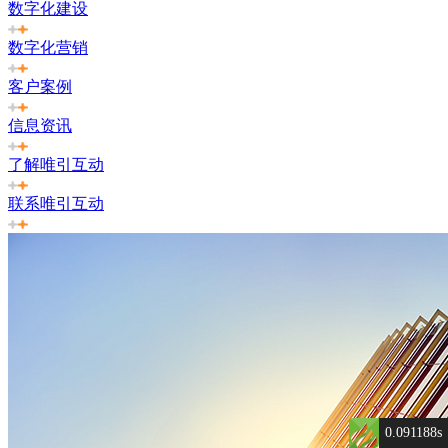
数字化建设
数字化营销
客户案例
信息资讯
了解唯引互动
联系唯引互动
0.091188s