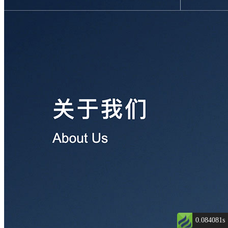
0.084081s