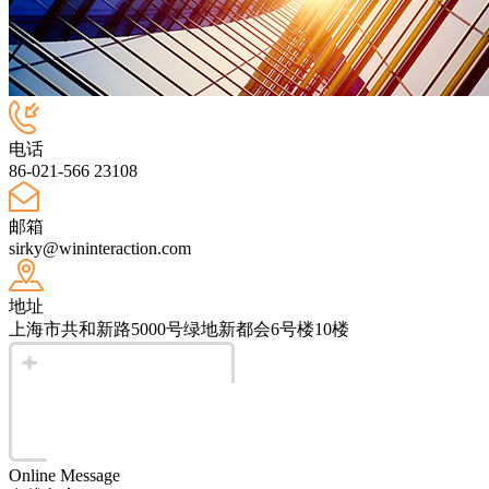
电话
86-021-566 23108
邮箱
sirky@wininteraction.com
地址
上海市共和新路5000号绿地新都会6号楼10楼
Online Message