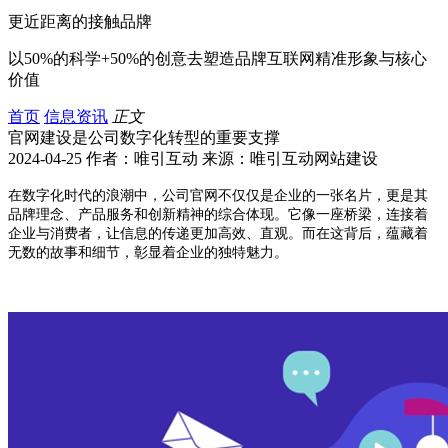
更近距离的接触品牌
以50%的科学+50%的创意去塑造品牌互联网精准形象与核心
价值
首页
信息资讯
正文
官网建设是公司数字化转型的重要支撑
2024-04-25 作者：唯引互动 来源：唯引互动网站建设
在数字化时代的浪潮中，公司官网不仅仅是企业的一张名片，更是其
品牌理念、产品服务和创新精神的综合体现。它像一座桥梁，连接着
企业与消费者，让信息的传递更加高效、直观。而在这背后，蕴藏着
无数的故事和细节，彰显着企业的独特魅力。