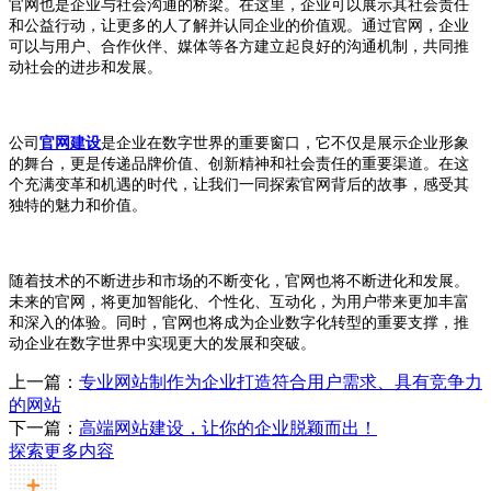
官网也是企业与社会沟通的桥梁。在这里，企业可以展示其社会责任
和公益行动，让更多的人了解并认同企业的价值观。通过官网，企业
可以与用户、合作伙伴、媒体等各方建立起良好的沟通机制，共同推
动社会的进步和发展。
公司
官网建设
是企业在数字世界的重要窗口，它不仅是展示企业形象
的舞台，更是传递品牌价值、创新精神和社会责任的重要渠道。在这
个充满变革和机遇的时代，让我们一同探索官网背后的故事，感受其
独特的魅力和价值。
随着技术的不断进步和市场的不断变化，官网也将不断进化和发展。
未来的官网，将更加智能化、个性化、互动化，为用户带来更加丰富
和深入的体验。同时，官网也将成为企业数字化转型的重要支撑，推
动企业在数字世界中实现更大的发展和突破。
上一篇：
专业网站制作为企业打造符合用户需求、具有竞争力
的网站
下一篇：
高端网站建设，让你的企业脱颖而出！
探索更多内容