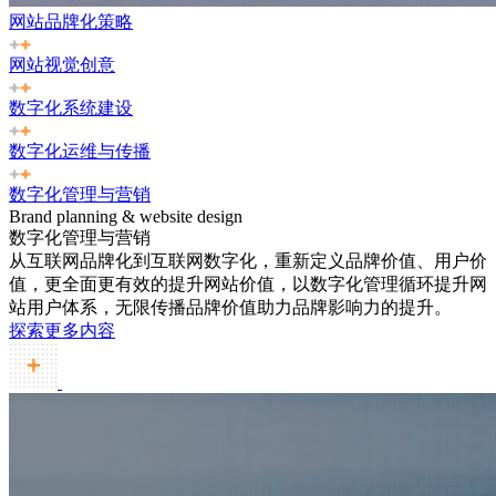
网站品牌化策略
网站视觉创意
数字化系统建设
数字化运维与传播
数字化管理与营销
Brand planning & website design
数字化管理与营销
从互联网品牌化到互联网数字化，重新定义品牌价值、用户价
值，更全面更有效的提升网站价值，以数字化管理循环提升网
站用户体系，无限传播品牌价值助力品牌影响力的提升。
探索更多内容