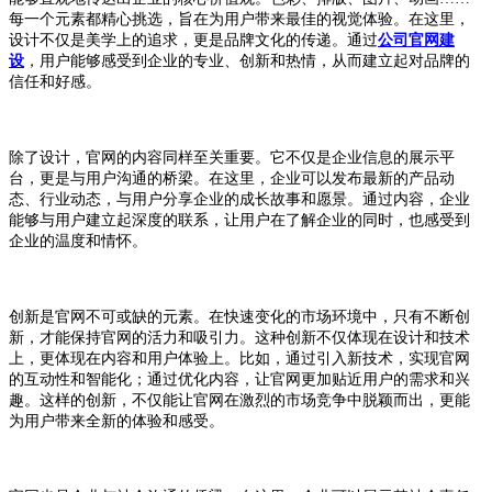
每一个元素都精心挑选，旨在为用户带来最佳的视觉体验。在这里，
设计不仅是美学上的追求，更是品牌文化的传递。通过
公司官网建
设
，用户能够感受到企业的专业、创新和热情，从而建立起对品牌的
信任和好感。
除了设计，官网的内容同样至关重要。它不仅是企业信息的展示平
台，更是与用户沟通的桥梁。在这里，企业可以发布最新的产品动
态、行业动态，与用户分享企业的成长故事和愿景。通过内容，企业
能够与用户建立起深度的联系，让用户在了解企业的同时，也感受到
企业的温度和情怀。
创新是官网不可或缺的元素。在快速变化的市场环境中，只有不断创
新，才能保持官网的活力和吸引力。这种创新不仅体现在设计和技术
上，更体现在内容和用户体验上。比如，通过引入新技术，实现官网
的互动性和智能化；通过优化内容，让官网更加贴近用户的需求和兴
趣。这样的创新，不仅能让官网在激烈的市场竞争中脱颖而出，更能
为用户带来全新的体验和感受。