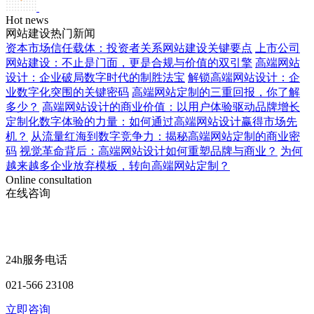
Hot news
网站建设热门新闻
资本市场信任载体：投资者关系网站建设关键要点
上市公司
网站建设：不止是门面，更是合规与价值的双引擎
高端网站
设计：企业破局数字时代的制胜法宝
解锁高端网站设计：企
业数字化突围的关键密码
高端网站定制的三重回报，你了解
多少？
高端网站设计的商业价值：以用户体验驱动品牌增长
定制化数字体验的力量：如何通过高端网站设计赢得市场先
机？
从流量红海到数字竞争力：揭秘高端网站定制的商业密
码
视觉革命背后：高端网站设计如何重塑品牌与商业？
为何
越来越多企业放弃模板，转向高端网站定制？
Online consultation
在线咨询
24h服务电话
021-566 23108
立即咨询