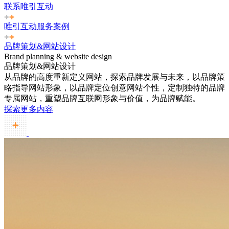
联系唯引互动
唯引互动服务案例
品牌策划&网站设计
Brand planning & website design
品牌策划&网站设计
从品牌的高度重新定义网站，探索品牌发展与未来，以品牌策
略指导网站形象，以品牌定位创意网站个性，定制独特的品牌
专属网站，重塑品牌互联网形象与价值，为品牌赋能。
探索更多内容