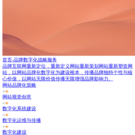
首页-品牌数字化战略服务
品牌互联网重新定位，重新定义网站重新策划网站重新塑造网
站，以网站品牌化数字化为建设根本，传播品牌独特个性与核
心价值，以网站无限价值传播无限增强品牌影响力。
网站品牌化策略
网站视觉创意
数字化系统建设
数字化运维与传播
数字化建设