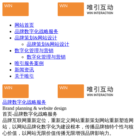
网站首页
品牌数字化战略服务
品牌策划&网站设计
品牌策划&网站设计
数字化管理与营销
数字化管理与营销
唯引服务案例
新闻资讯
关于唯引
品牌数字化战略服务
Brand planning & website design
首页-品牌数字化战略服务
品牌互联网重新定位，重新定义网站重新策划网站重新塑造网
站，以网站品牌化数字化为建设根本，传播品牌独特个性与核
心价值，以网站无限价值传播无限增强品牌影响力。