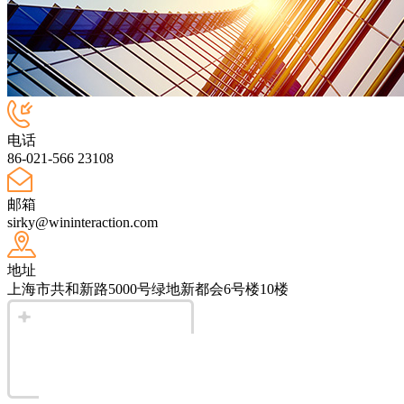
电话
86-021-566 23108
邮箱
sirky@wininteraction.com
地址
上海市共和新路5000号绿地新都会6号楼10楼