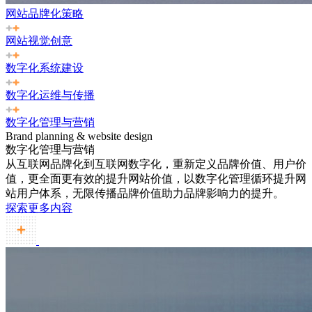
网站品牌化策略
网站视觉创意
数字化系统建设
数字化运维与传播
数字化管理与营销
Brand planning & website design
数字化管理与营销
从互联网品牌化到互联网数字化，重新定义品牌价值、用户价
值，更全面更有效的提升网站价值，以数字化管理循环提升网
站用户体系，无限传播品牌价值助力品牌影响力的提升。
探索更多内容