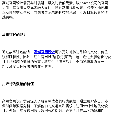
高端官网设计需要与时俱进，融入时代的元素。以SpaceX公司的官网
为例，其采用太空元素融入设计，通过动态视觉效果、精美的插画和
互动性的交互体验，向观者展示未来科技的风采，引发目标读者的情
感共鸣。
故事讲述的能力
通过故事讲述能力，
高端官网设计
可以更好地传达品牌的文化、价值
观和独特性。比如，红牛官网以“给你翅膀”为主题，通过大胆创新的设
计手法和精心编排的故事，将红牛品牌与活力、创新紧密联系在一
起，激发目标读者的兴趣和共鸣。
用户行为数据的价值
高端官网设计需要深入了解目标读者的行为数据，通过用户点击、停
留时间等数据分析，了解他们的兴趣点和需求，进而针对性地优化设
计。例如，苹果官网通过数据分析得知用户更关注产品的功能和性