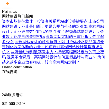
Hot news
网站建设热门新闻
资本市场信任载体：投资者关系网站建设关键要点
上市公司
网站建设：不止是门面，更是合规与价值的双引擎
高端网站
设计：企业破局数字时代的制胜法宝
解锁高端网站设计：企
业数字化突围的关键密码
高端网站定制的三重回报，你了解
多少？
高端网站设计的商业价值：以用户体验驱动品牌增长
定制化数字体验的力量：如何通过高端网站设计赢得市场先
机？
从流量红海到数字竞争力：揭秘高端网站定制的商业密
码
视觉革命背后：高端网站设计如何重塑品牌与商业？
为何
越来越多企业放弃模板，转向高端网站定制？
Online consultation
在线咨询
24h服务电话
021-566 23108