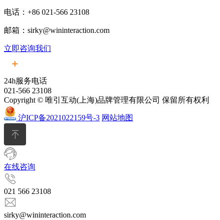
电话：+86 021-566 23108
邮箱：sirky@wininteraction.com
立即咨询我们
24h服务电话
021-566 23108
Copyright © 唯引互动(上海)品牌管理有限公司 保留所有权利
沪ICP备2021022159号-3
网站地图
在线咨询
021 566 23108
sirky@wininteraction.com