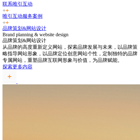
联系唯引互动
唯引互动服务案例
品牌策划&网站设计
Brand planning & website design
品牌策划&网站设计
从品牌的高度重新定义网站，探索品牌发展与未来，以品牌策
略指导网站形象，以品牌定位创意网站个性，定制独特的品牌
专属网站，重塑品牌互联网形象与价值，为品牌赋能。
探索更多内容