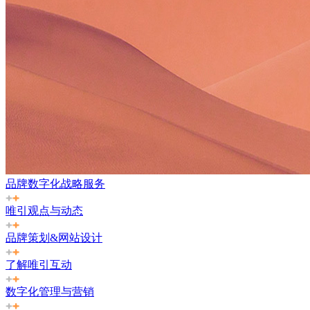
品牌数字化战略服务
唯引观点与动态
品牌策划&网站设计
了解唯引互动
数字化管理与营销