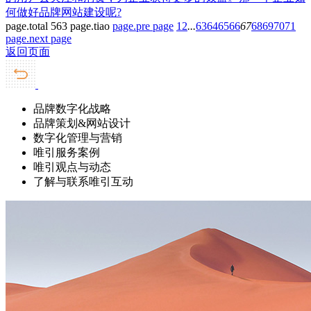
何做好品牌网站建设呢?
page.total 563 page.tiao
page.pre page
1
2
...
63
64
65
66
67
68
69
70
71
page.next page
返回页面
品牌数字化战略
品牌策划&网站设计
数字化管理与营销
唯引服务案例
唯引观点与动态
了解与联系唯引互动