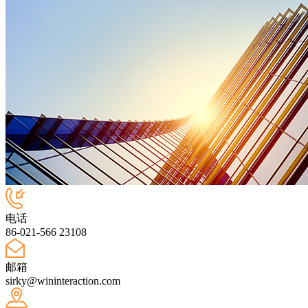
电话
86-021-566 23108
邮箱
sirky@wininteraction.com