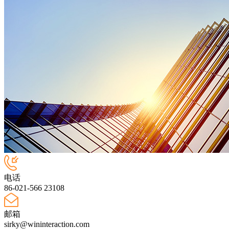
电话
86-021-566 23108
邮箱
sirky@wininteraction.com