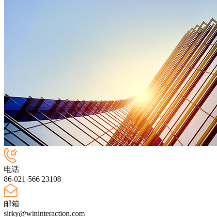
电话
86-021-566 23108
邮箱
sirky@wininteraction.com