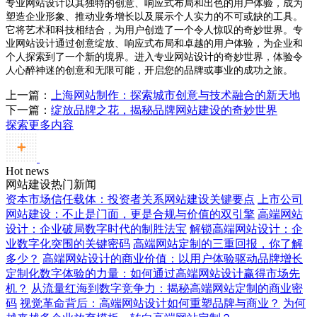
专业网站设计以其独特的创意、响应式布局和出色的用户体验，成为
塑造企业形象、推动业务增长以及展示个人实力的不可或缺的工具。
它将艺术和科技相结合，为用户创造了一个令人惊叹的奇妙世界。专
业网站设计通过创意绽放、响应式布局和卓越的用户体验，为企业和
个人探索到了一个新的境界。进入专业网站设计的奇妙世界，体验令
人心醉神迷的创意和无限可能，开启您的品牌或事业的成功之旅。
上一篇：
上海网站制作：探索城市创意与技术融合的新天地
下一篇：
绽放品牌之花，揭秘品牌网站建设的奇妙世界
探索更多内容
Hot news
网站建设热门新闻
资本市场信任载体：投资者关系网站建设关键要点
上市公司
网站建设：不止是门面，更是合规与价值的双引擎
高端网站
设计：企业破局数字时代的制胜法宝
解锁高端网站设计：企
业数字化突围的关键密码
高端网站定制的三重回报，你了解
多少？
高端网站设计的商业价值：以用户体验驱动品牌增长
定制化数字体验的力量：如何通过高端网站设计赢得市场先
机？
从流量红海到数字竞争力：揭秘高端网站定制的商业密
码
视觉革命背后：高端网站设计如何重塑品牌与商业？
为何