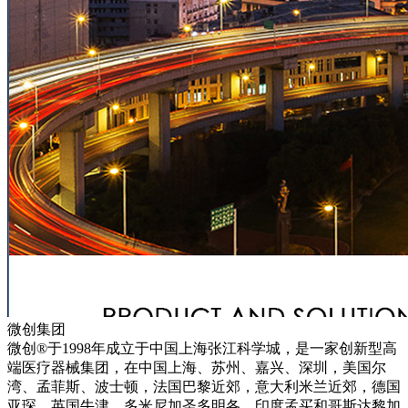
微创集团
微创®于1998年成立于中国上海张江科学城，是一家创新型高
端医疗器械集团，在中国上海、苏州、嘉兴、深圳，美国尔
湾、孟菲斯、波士顿，法国巴黎近郊，意大利米兰近郊，德国
亚琛，英国牛津，多米尼加圣多明各，印度孟买和哥斯达黎加